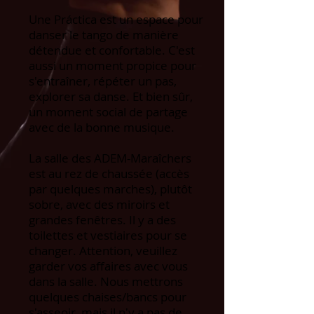
Une Práctica est un espace pour
danser le tango de manière
détendue et confortable. C'est
aussi un moment propice pour
s'entraîner, répéter un pas,
explorer sa danse. Et bien sûr,
un moment social de partage
avec de la bonne musique.
La salle des ADEM-Maraîchers
est au rez de chaussée (accès
par quelques marches), plutôt
sobre, avec des miroirs et
grandes fenêtres. Il y a des
toilettes et vestiaires pour se
changer. Attention, veuillez
garder vos affaires avec vous
dans la salle. Nous mettrons
quelques chaises/bancs pour
s'asseoir, mais il n'y a pas de