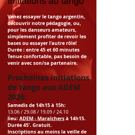
Initiations au tango
Venez essayer le tango argentin,
découvrir notre pédagogie, ou,
pour les danseurs amateurs,
simplement profiter de revoir les
bases ou essayer l'autre rôle!
Durée : entre 45 et 60 minutes
Tenue confortable, pas besoin de
venir avec son/sa partenaire.
Prochaines initiations
de tango aux ADEM
2026:
Samedis de 14h
15
à 15h:
13.06 / 29.08 / 19.09 / 24.10
lieu:
ADEM - Maraîchers
à 14h
15
.
Durée 45'. Gratuit
.
Inscriptions au moins la veille de