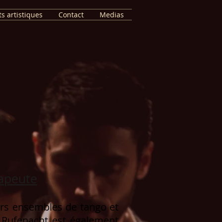
ts artistiques
Contact
Medias
apeute
ers ensembles de tango et
e Rufenacht est également