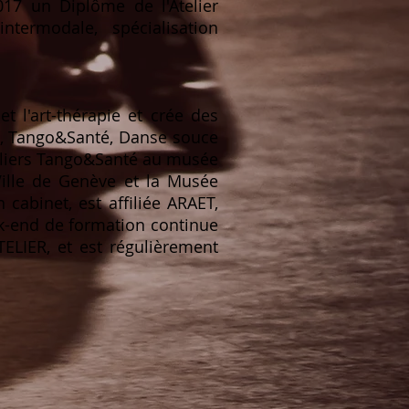
17 un Diplôme de l'Atelier
ntermodale, spécialisation
et l'art-thérapie et crée des
s, Tango&Santé, Danse souce
Ateliers Tango&Santé au musée
Ville de Genève et la Musée
n cabinet, est affiliée ARAET,
k-end de formation continue
ATELIER, et est régulièrement