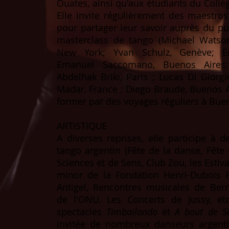
Ouates, ainsi qu'aux étudiants du Collè
Elle invite régulièrement des maestros
pour partager leur savoir auprès du pu
masterclass de tango (Michael Watson
New York; Yvan Schulz, Genève; E
Emanuel Saccomano, Buenos Aires;
Abdelhak Briki, Paris ; Lucas Di Giorg
Madar, France ; Diego Braude, Buenos Air
former par des voyages réguliers à Buen
ARTISTIQUE
A diverses reprises, elle participe à 
tango argentin (Fête de la danse, Fête
Sciences et de Sens, Club Zou, les Esti
minor de la Fondation Henri-Dubois Fer
Antigel, Rencontres musicales de Be
de l'ONU, Les Concerts de Jussy, et
spectacles
Timbailando
et
A bout de So
invitée de nombreux danseurs argenti