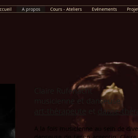
ccueil
A propos
Cours - Ateliers
Evénements
Proje
Claire Rufenacht
musicienne et danseuse
art-thérapeute
et
danse-thér
A la fois musicienne au sein de div
danseuse de tango argentin, Clair