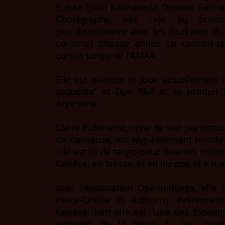
Suisse (Julio Balmaceda, Demian Garcia, L
Chorégraphe, elle crée au print
pluridisciplinaire avec les étudiants d
construit chaque année un concert-sp
cursus tango de l'AMAA.
Elle est pianiste et joue actuellement 
orquesta" et Duo R&R et se produit 
Argentine.
Claire Rüfenacht, riche de son jeu inst
de danseuse, est régulièrement invitée
Elle est DJ de tango pour diverses milon
Genève, en Suisse, et en Europe et à Bu
Avec l'Association Openmilonga, elle
Perce-Oreille (3 éditions), événemen
Genève dont elle est l'une des fondatr
estivales de la Perle du lac, soiré