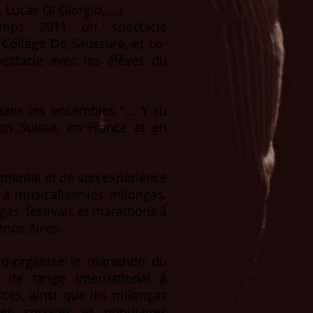
ucas Di Giorgio, ...).
emps 2011 un spectacle
u Collège De Saussure, et co-
ectacle avec les élèves du
dans les ensembles "... Y su
en Suisse, en France et en
rumental et de son expérience
 à musicaliser les milongas.
gas, festivals et marathons à
enos Aires.
 co-organise le marathon du
t de tango international à
ices, ainsi que les milongas
es sociales et populaires