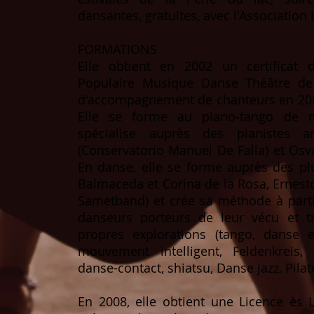
dansantes, gratuites, avec l'Association 
FORMATIONS
Elle obtient en 2002 un certificat 
Populaire Musique Danse Théâtre de 
d'accompagnement de chanteurs en 200
Elle se forme au piano-tango de m
spécialise auprès des pianistes a
(Conservatorio Manuel De Falla) et Osva
En danse, elle se forme auprès des plu
Balmaceda et Corina de la Rosa, Ernesto
Sametband) et crée sa méthode à parti
danseurs porteurs de leur vécu et tr
propres explorations (tango, danse ex
mouvement intelligent, Feldenkreis,
danse-contact, shiatsu, Danse jazz, Pilate
En 2008, elle obtient une Licence ès