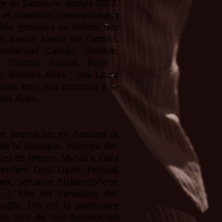
ge de Saussure, depuis 2007.
 et maestras internationaux
blic genevois en offrant des
, Berlin; Mario de Camilis,
mmanuel Castan, Genève;
 Thomas Poucet, Paris ;
io, Buenos Aires ; Eva Laura
es, etc.). Elle continue à se
os Aires.
des spectacles en dansant le
 de la Musique, milonga des
vales de Meyrin, MuSaCa, Gala
rière Dinu Lipati, Festival
rnex, Semaine hispanophone
c…). Elle est danseuse des
uffle
. Elle est la partenaire
ns lors de leur tournée en