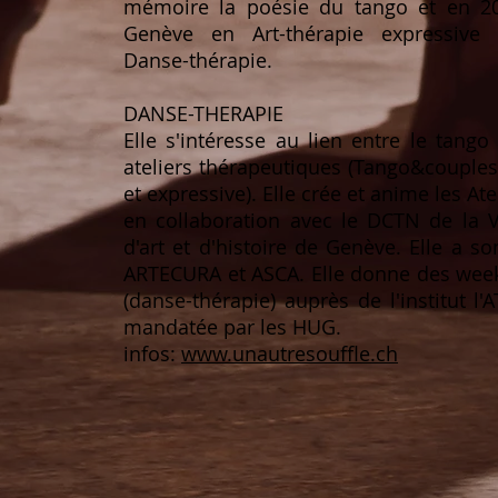
mémoire la poésie du tango et en 20
Genève en Art-thérapie expressive i
Danse-thérapie.
DANSE-THERAPIE
Elle s'intéresse au lien entre le tango 
ateliers thérapeutiques (Tango&couple
et expressive). Elle crée et anime les 
en collaboration avec le DCTN de la 
d'art et d'histoire de Genève. Elle a so
ARTECURA et ASCA. Elle donne des wee
(danse-thérapie) auprès de l'institut l'
mandatée par les HUG.
infos:
www.unautresouffle.ch