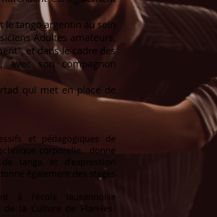
 le tango argentin au sein
usiciens Adultes amateurs,
nt", et dans le cadre des
EM, avec son compagnon
bertad qui met en place de
essifs et pédagogiques de
echnique corporelle, donne
 de tango et d'expression
e donne également des stages
t à l'école lausannoise
de la Culture de Plan-les-