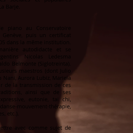
La Barje.
de piano au Conservatoire
Genève, puis un certificat
5 dans la même institution.
anière autodidacte et se
rgentins Nicolas Ledesma
ldo Belmonte (Siglotreinta).
sieurs maestros (dont Julio
 Nani, Aurora Lubiz, Mariela
r de la transmission de ces
aditions, ainsi que de ses
pressive, eutonie, tai chi,
 danse-mouvement-thérapie,
s, etc.).
 Lettre avec comme sujet de