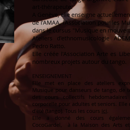
art-thérapeute.
A Genève, elle enseigne actuellement
de l'AMAA, l’Association pour les M
dans le cursus "Musique en mouveme
Ateliers d'ethnomusicologie AD
Pedro Ratto.
Elle créée l'Association Arte es Li
nombreux projets autour du tango.
ENSEIGNEMENT
Elle met en place des ateliers expr
Musique pour danseurs de tango, de t
des cours collectifs hebdomadaires
corporelle pour adultes et seniors. Ell
d'été (tango). Tous les cours
ici
.
Elle a donné des cours égalemen
CocoGardel, à la Maison des Arts et 