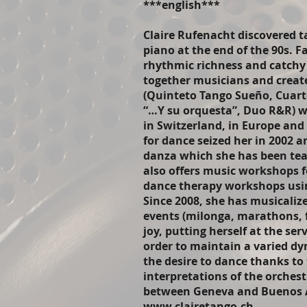
***english***
Claire Rufenacht discovered ta
piano at the end of the 90s. F
rhythmic richness and catchy
together musicians and creat
(Quinteto Tango Sueño, Cuarte
“…Y su orquesta”, Duo R&R) w
in Switzerland, in Europe and
for dance seized her in 2002 a
danza which she has been tea
also offers music workshops f
dance therapy workshops usi
Since 2008, she has musicaliz
events (milonga, marathons, f
joy, putting herself at the serv
order to maintain a varied dy
the desire to dance thanks to
interpretations of the orchest
between Geneva and Buenos A
www.clairetango.ch