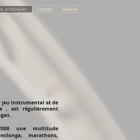
ts artistiques
Contact
Medias
n jeu instrumental et de
e , est régulièrement
ngas.
2008 une multitude
milonga, marathons,