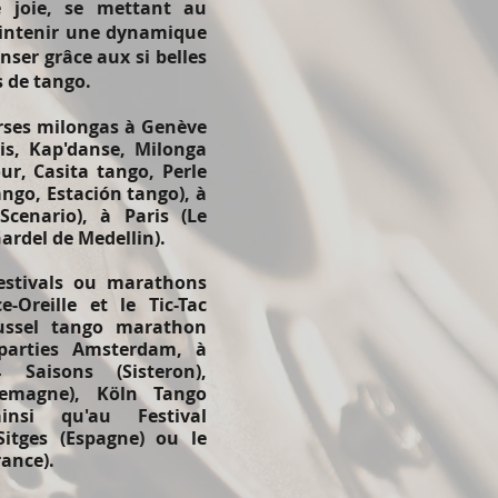
e joie, se mettant au
maintenir une dynamique
anser grâce aux si belles
s de tango.
erses milongas à Genève
is, Kap'danse, Milonga
, Casita tango, Perle
Tango, Estación tango), à
Scenario), à Paris (Le
Gardel de Medellin).
 festivals ou marathons
Oreille et le Tic-Tac
ussel tango marathon
rparties Amsterdam, à
 Saisons (Sisteron),
emagne), Köln Tango
insi qu'au Festival
Sitges (Espagne) ou le
rance).