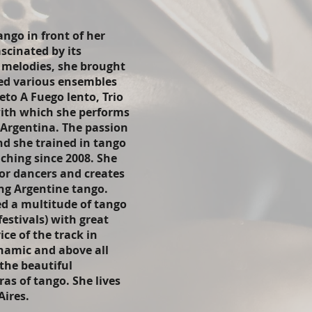
ngo in front of her
ascinated by its
 melodies, she brought
ed various ensembles
to A Fuego lento, Trio
ith which she performs
 Argentina. The passion
nd she trained in tango
ching since 2008. She
or dancers and creates
ng Argentine tango.
ed a multitude of tango
estivals) with great
ice of the track in
namic and above all
 the beautiful
ras of tango. She lives
ires.