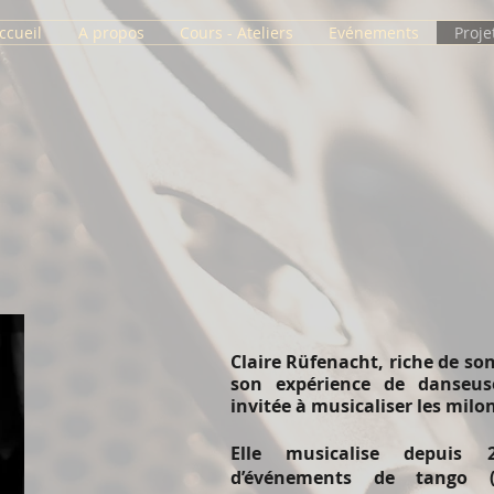
ccueil
A propos
Cours - Ateliers
Evénements
Proje
Claire Rüfenacht, riche de so
son expérience de danseus
invitée à musicaliser les milo
Elle musicalise depuis 
d’événements de tango (