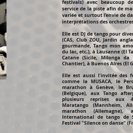
festivals) avec beaucoup d
service de la piste afin de 
variée et surtout l’envie de d
interprétations des orchestre
Elle est DJ de tango pour div
(CAS, Club ZOU, Jardin angla
gourmande, Tango mon amour
du lac, etc.), à Lausanne (El 
Catane (Sicile, Milonga da 
Chantier), à Buenos AIres (El 
Elle est aussi l'invitée des
comme la MUSACA, le Perce-
marathon à Genève, le Br
(Belgique), aux Tango afte
plusieurs reprises aux 4
Maratango (Mannheim, All
marathon (Allemagne), a
International de tango de 
Festival "Silence on danse" (F