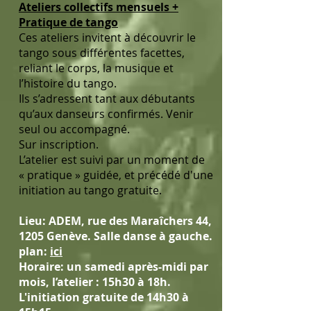
Ateliers collectifs mensuels +
Pratique de tango
Ces ateliers invitent à découvrir le
tango sous différentes facettes,
reliant le corps, la musique et
l’histoire du tango.
Ils s’adressent tant aux débutants
qu’aux danseurs confirmés. Venir
seul ou accompagné.
Sur inscription.
L’atelier est suivi par un moment de
« pratique » guidée, et précédé d'une
initiation au tango gratuite.
Lieu
: ADEM, rue des Maraîchers 44,
1205 Genève. Salle danse à gauche.
plan:
ici
Horaire
: un samedi après-midi par
mois, l’atelier : 15h30 à 18h.
L'initiation gratuite de 14h30 à