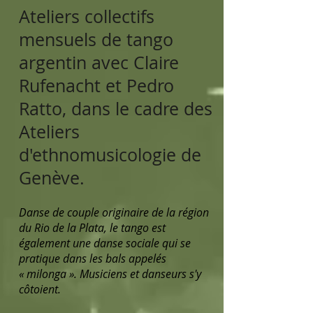
Ateliers collectifs
mensuels de tango
argentin avec Claire
Rufenacht et Pedro
Ratto, dans le cadre des
Ateliers
d'ethnomusicologie de
Genève.
Danse de couple originaire de la région
du Rio de la Plata, le tango est
également une danse sociale qui se
pratique dans les bals appelés
« milonga ». Musiciens et danseurs s'y
côtoient.